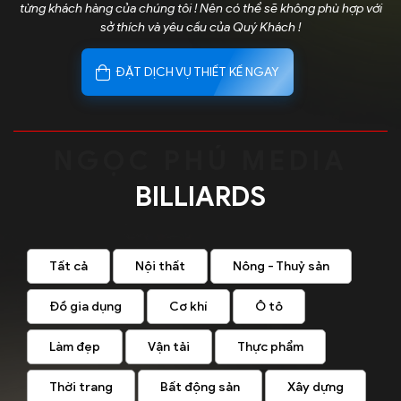
từng khách hàng của chúng tôi ! Nên có thể sẽ không phù hợp với
sở thích và yêu cầu của Quý Khách !
ĐẶT DỊCH VỤ THIẾT KẾ NGAY
BILLIARDS
Tất cả
Nội thất
Nông - Thuỷ sản
Đồ gia dụng
Cơ khí
Ô tô
Làm đẹp
Vận tải
Thực phẩm
Thời trang
Bất động sản
Xây dựng