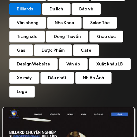
Billiards
Du lịch
Bảo vệ
Văn phòng
Nha Khoa
Salon Tóc
Trang sức
Đóng Thuyền
Giáo dục
Gas
Dược Phẩm
Cafe
Design Website
Ván ép
Xuất khẩu LĐ
Xe máy
Dầu nhớt
Nhiếp Ảnh
Logo