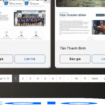
Tân Thanh Bình
giá
Liên hệ
Báo giá
Li
e 1 / 11
1
2
3
4
5
6
7
...
10
11
Next