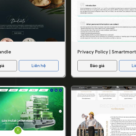
andle
giá
Liên hệ
Báo giá
Li