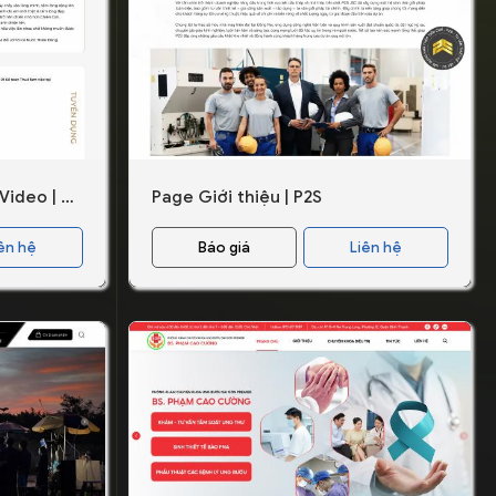
Design mục Tuyển dụng - Video | OH House
Page Giới thiệu | P2S
ên hệ
Báo giá
Liên hệ