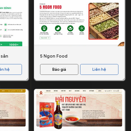
 sản
5 Ngon Food
ên hệ
Báo giá
Liên hệ