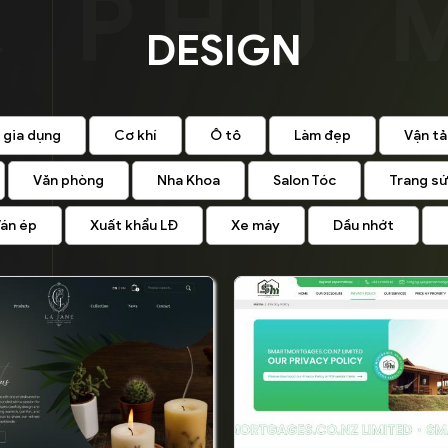
DESIGN
 gia dụng
Cơ khí
Ô tô
Làm đẹp
Vận tả
Văn phòng
Nha Khoa
Salon Tóc
Trang s
án ép
Xuất khẩu LĐ
Xe máy
Dầu nhớt