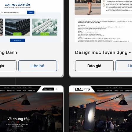
ng Danh
giá
Liên hệ
Báo giá
Li