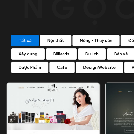
Tất cả
Nội thất
Nông - Thuỷ sản
Đồ
Xây dựng
Billiards
Du lịch
Bảo vệ
Dược Phẩm
Cafe
Design Website
V