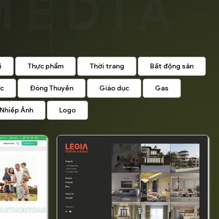
i
Thực phẩm
Thời trang
Bất động sản
ức
Đóng Thuyền
Giáo dục
Gas
Nhiếp Ảnh
Logo