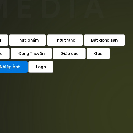
i
Thực phẩm
Thời trang
Bất động sản
ức
Đóng Thuyền
Giáo dục
Gas
Nhiếp Ảnh
Logo