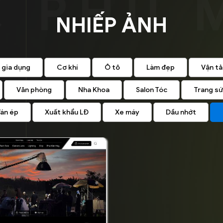
NHIẾP ẢNH
 gia dụng
Cơ khí
Ô tô
Làm đẹp
Vận tả
Văn phòng
Nha Khoa
Salon Tóc
Trang s
án ép
Xuất khẩu LĐ
Xe máy
Dầu nhớt