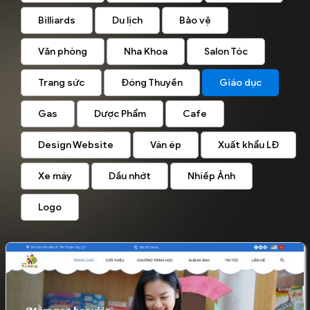
Billiards
Du lịch
Bảo vệ
Văn phòng
Nha Khoa
Salon Tóc
Trang sức
Đóng Thuyền
Giáo dục
Gas
Dược Phẩm
Cafe
Design Website
Ván ép
Xuất khẩu LĐ
Xe máy
Dầu nhớt
Nhiếp Ảnh
Logo