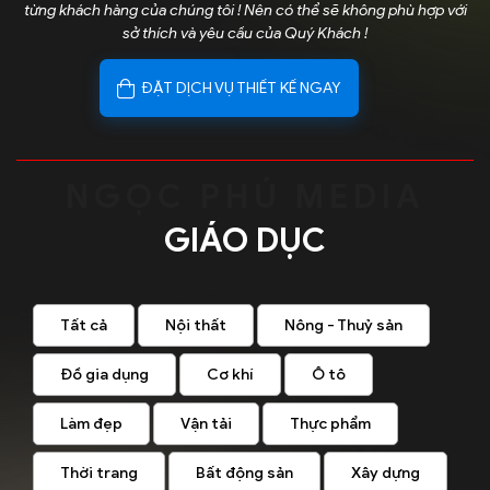
từng khách hàng của chúng tôi ! Nên có thể sẽ không phù hợp với
sở thích và yêu cầu của Quý Khách !
ĐẶT DỊCH VỤ THIẾT KẾ NGAY
GIÁO DỤC
Tất cả
Nội thất
Nông - Thuỷ sản
Đồ gia dụng
Cơ khí
Ô tô
Làm đẹp
Vận tải
Thực phẩm
Thời trang
Bất động sản
Xây dựng