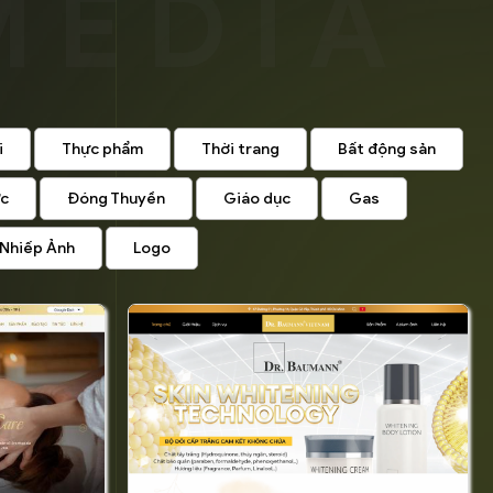
i
Thực phẩm
Thời trang
Bất động sản
ức
Đóng Thuyền
Giáo dục
Gas
Nhiếp Ảnh
Logo