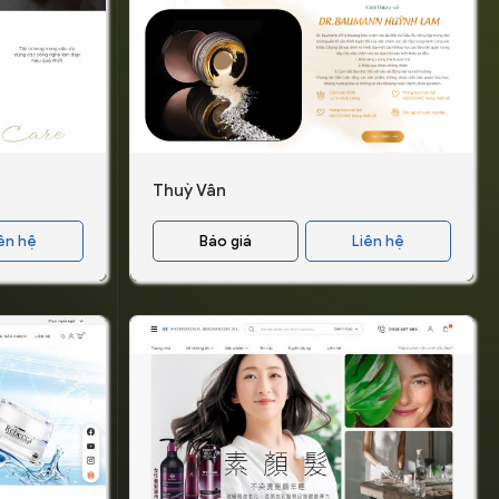
Thuỳ Vân
ên hệ
Báo giá
Liên hệ