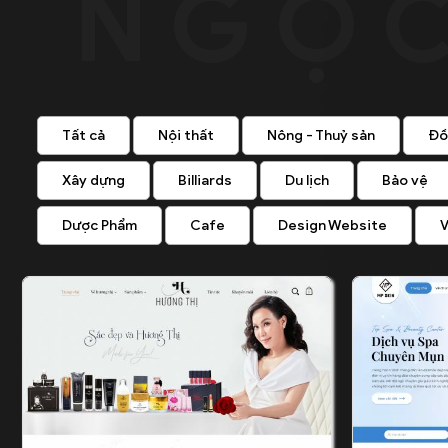
Tất cả
Nội thất
Nông - Thuỷ sản
Đồ
Xây dựng
Billiards
Du lịch
Bảo vệ
Dược Phẩm
Cafe
Design Website
V