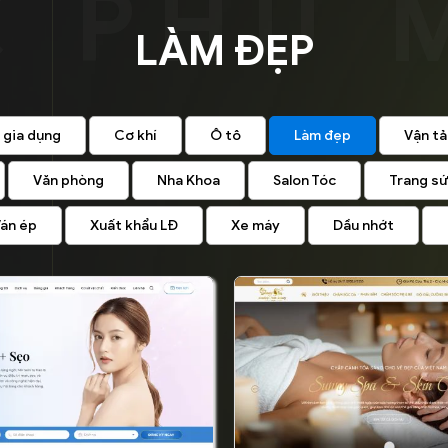
LÀM ĐẸP
 gia dụng
Cơ khí
Ô tô
Làm đẹp
Vận tả
Văn phòng
Nha Khoa
Salon Tóc
Trang s
án ép
Xuất khẩu LĐ
Xe máy
Dầu nhớt