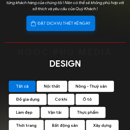
từng khách hàng của chúng tôi ! Nên có thể sẽ không phù hợp với
sở thích và yêu cầu của Quý Khách !
ĐẶT DỊCH VỤ THIẾT KẾ NGAY
DESIGN
Tất cả
Nội thất
Nông - Thuỷ sản
Đồ gia dụng
Cơ khí
Ô tô
Làm đẹp
Vận tải
Thực phẩm
Thời trang
Bất động sản
Xây dựng