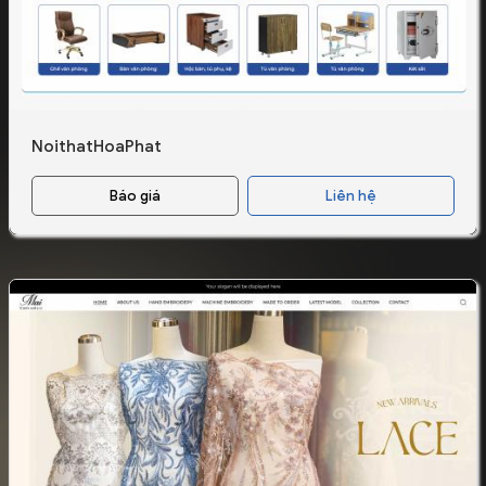
NoithatHoaPhat
Báo giá
Liên hệ