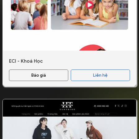
ECI - Khoá Học
Báo giá
Liên hệ