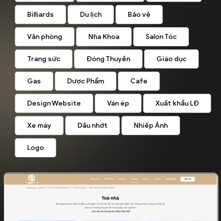
Billiards
Du lịch
Bảo vệ
Văn phòng
Nha Khoa
Salon Tóc
Trang sức
Đóng Thuyền
Giáo dục
Gas
Dược Phẩm
Cafe
Design Website
Ván ép
Xuất khẩu LĐ
Xe máy
Dầu nhớt
Nhiếp Ảnh
Logo